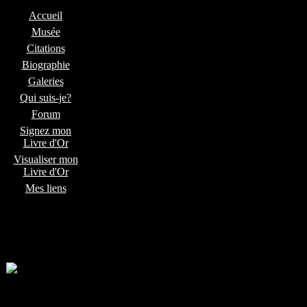
Accueil
Musée
Citations
Biographie
Galeries
Qui suis-je?
Forum
Signez mon
Livre d'Or
Visualiser mon
Livre d'Or
Mes liens